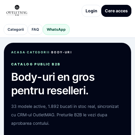
Login
Cere acces
Categorii
FAQ
WhatsApp
ACASA
·
CATEGORII
·
BODY-URI
CATALOG PUBLIC B2B
Body-uri
en gros
pentru reselleri.
33
modele active,
1.892
bucati in stoc real, sincronizat
cu CRM-ul OutletMAG. Preturile B2B le vezi dupa
aprobarea contului.