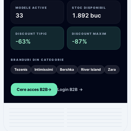
MODELE ACTIVE
STOC DISPONIBIL
33
1.892 buc
DISCOUNT TIPIC
DISCOUNT MAXIM
-63%
-87%
BRANDURI DIN CATEGORIE
Tezenis
Intimissimi
Bershka
River Island
Zara
Cere acces B2B
->
Login B2B
->