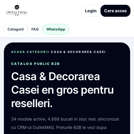
Login
Cere acces
Categorii
FAQ
WhatsApp
ACASA
·
CATEGORII
·
CASA & DECORAREA CASEI
CATALOG PUBLIC B2B
Casa & Decorarea
Casei
en gros pentru
reselleri.
34
modele active,
4.668
bucati in stoc real, sincronizat
cu CRM-ul OutletMAG. Preturile B2B le vezi dupa