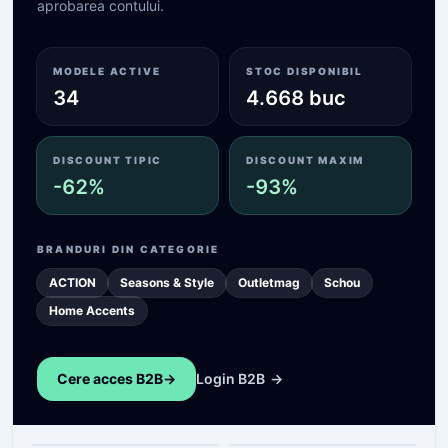
aprobarea contului.
MODELE ACTIVE
STOC DISPONIBIL
34
4.668 buc
DISCOUNT TIPIC
DISCOUNT MAXIM
-62%
-93%
BRANDURI DIN CATEGORIE
ACTION
Seasons & Style
Outletmag
Schou
Home Accents
Cere acces B2B
->
Login B2B
->