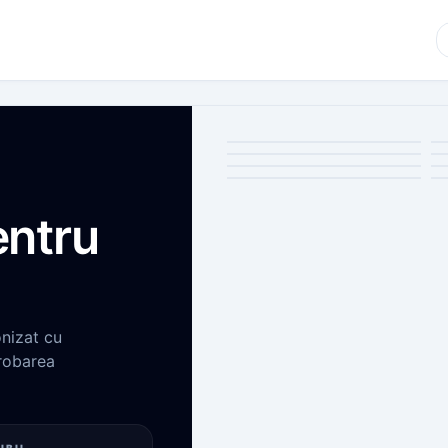
entru
onizat cu
robarea