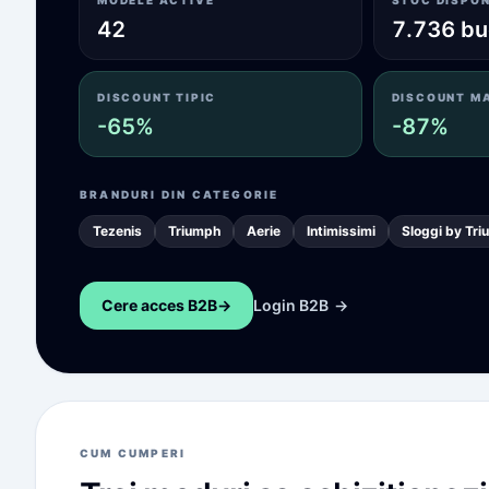
MODELE ACTIVE
STOC DISPON
42
7.736 bu
DISCOUNT TIPIC
DISCOUNT M
-65%
-87%
BRANDURI DIN CATEGORIE
Tezenis
Triumph
Aerie
Intimissimi
Sloggi by Tr
Cere acces B2B
->
Login B2B
->
CUM CUMPERI