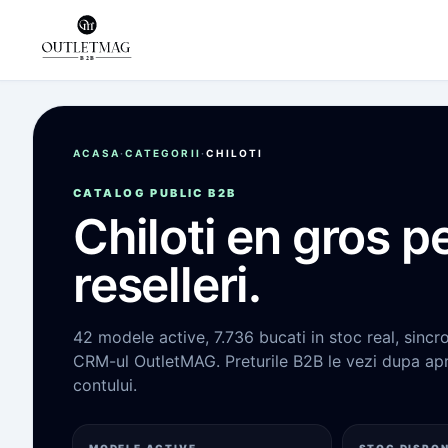
ACASA
·
CATEGORII
·
CHILOTI
CATALOG PUBLIC B2B
Chiloti
en gros p
reselleri.
42
modele active,
7.736
bucati in stoc real, sincr
CRM-ul OutletMAG. Preturile B2B le vezi dupa ap
contului.