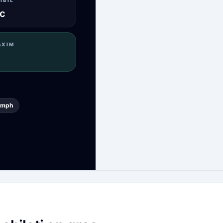
IBIL
c
AXIM
iumph