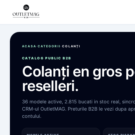
ACASA
·
CATEGORII
·
COLANȚI
CATALOG PUBLIC B2B
Colanți
en gros p
reselleri.
36
modele active,
2.815
bucati in stoc real, sincr
CRM-ul OutletMAG. Preturile B2B le vezi dupa ap
contului.