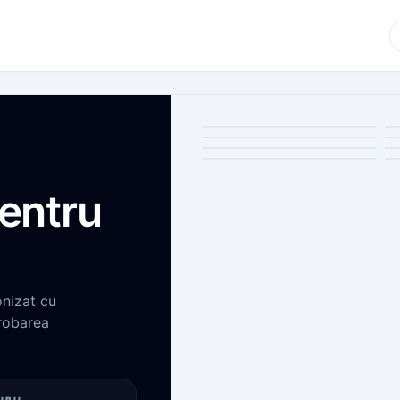
entru
onizat cu
robarea