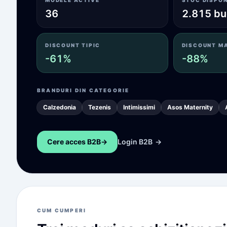
MODELE ACTIVE
STOC DISPON
36
2.815 bu
DISCOUNT TIPIC
DISCOUNT M
-61%
-88%
BRANDURI DIN CATEGORIE
Calzedonia
Tezenis
Intimissimi
Asos Maternity
Cere acces B2B
->
Login B2B
->
CUM CUMPERI